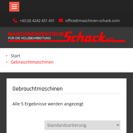
Skip
+43 (0) 4242 431 431
office@maschinen-schack.com
to
content
Start
Gebrauchtmaschinen
Gebrauchtmaschinen
Alle 5 Ergebnisse werden angezeigt